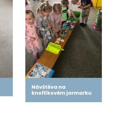
Návštěva na
knoflíkovém jarmarku