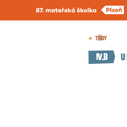
TŘÍDY
IV.B
U