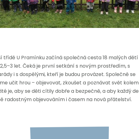
í třídě U Pramínku začíná společná cesta 18 malých dětí
2,5–3 let. Čeká je první setkání s novým prostředím, s
ády i s dospělými, kteří je budou provázet. Společně se
e učit hrou – objevovat, zkoušet a poznávat svět kolem
ité je, aby se děti cítily dobře a bezpečně, a aby každý de
ně radostným objevováním i časem na nová přátelství.