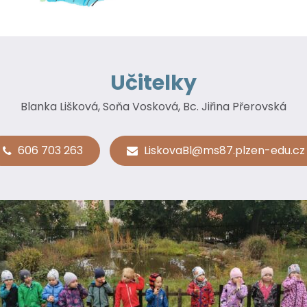
Učitelky
Blanka Lišková, Soňa Vosková, Bc. Jiřina Přerovská
606 703 263
LiskovaBl@ms87.plzen-edu.cz