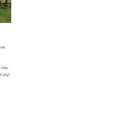
 ve
 nás.
n byl