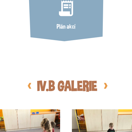
receipt_long
Plán akcí
IV.B GALERIE