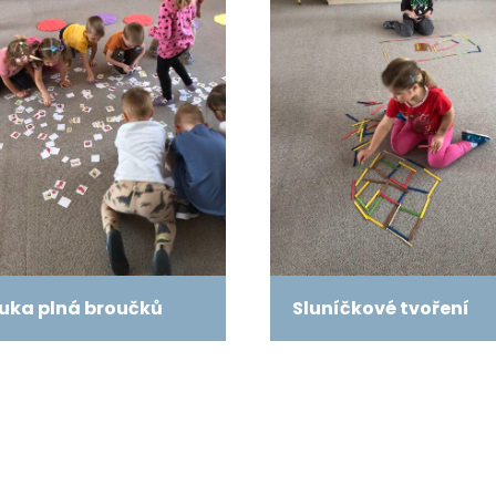
uka plná broučků
Sluníčkové tvoření