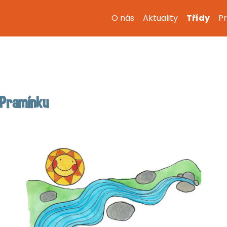
O nás
Aktuality
Třídy
Pr
 Pramínku