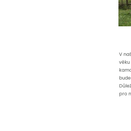
V naš
věku 
kamar
budem
Důlež
pro 